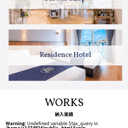
Residence Hotel
WORKS
納入実績
Warning
: Undefined variable $tax_query in
/home/c1374824/public_html/lapin-