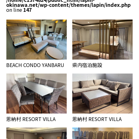
okinawa.net/wp-content/themes/lapin/index.php
on line
147
BEACH CONDO YANBARU
県内宿泊施設
恩納村 RESORT VILLA
恩納村 RESORT VILLA