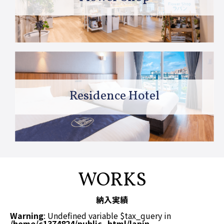
Residence Hotel
WORKS
納入実績
Warning
: Undefined variable $tax_query in
/home/c1374824/public_html/lapin-