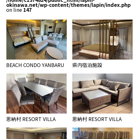
okinawa.net/wp-content/themes/lapin/index.php
on line
147
BEACH CONDO YANBARU
県内宿泊施設
恩納村 RESORT VILLA
恩納村 RESORT VILLA