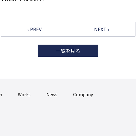
‹ PREV
NEXT ›
一覧を見る
m
Works
News
Company